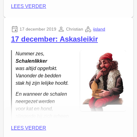
hoe hard de deur kraakte
LEES VERDER
in de scharnieren.
17 december 2019
Christian
ijsland
17 december: Askasleikir
Nummer zes,
Schalenlikker
was altijd opgefokt.
Vanonder de bedden
stak hij zijn lelijke hoofd.
En wanneer de schalen
neergezet werden
voor kat en hond,
slingerde hij zich erheen
om ze te vangen
LEES VERDER
en ze leeg te likken op de grond.