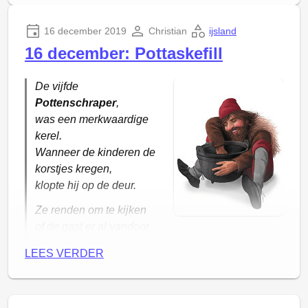
16 december 2019
Christian
ijsland
16 december: Pottaskefill
De vijfde
Pottenschraper
,
was een merkwaardige
kerel.
Wanneer de kinderen de
korstjes kregen,
klopte hij op de deur.
Ze renden om te kijken
of de gast er al vandoor
was.
LEES VERDER
Dan haastte hij zich naar de potten
en haalde zijn goede prijs.