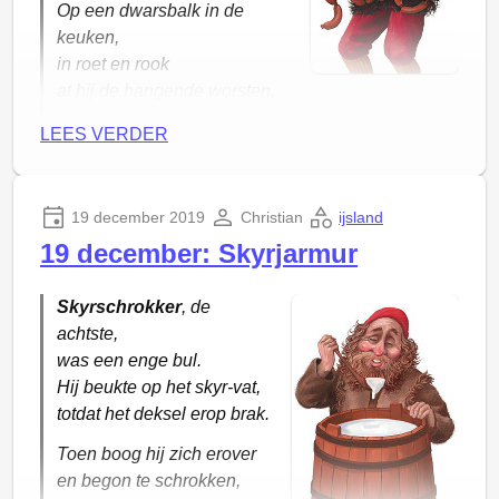
Op een dwarsbalk in de
keuken,
in roet en rook
at hij de hangende worsten,
Onder de computernaam zie je ook de “hostname”
alsof er niets aan de hand is.
LEES VERDER
van de computer in het netwerk. Die gaan we
zometeen nodig hebben.
In dit scherm kan je ook de Schermdeling
19 december 2019
Christian
ijsland
inschakelen, zodat je verbinding kan maken met
19 december: Skyrjarmur
Apple’s Remote Desktop of met een algemene VNC
tool.
Skyrschrokker
, de
Ik start weer een tunnel, dit keer op de lokale poort
achtste,
5900
naar
skaftafell.local:5900
. Waarom
was een enge bul.
5900? Dat is de poort waarop VNC
Hij beukte op het skyr-vat,
normaalgesproken luistert.
totdat het deksel erop brak.
Toen boog hij zich erover
en begon te schrokken,