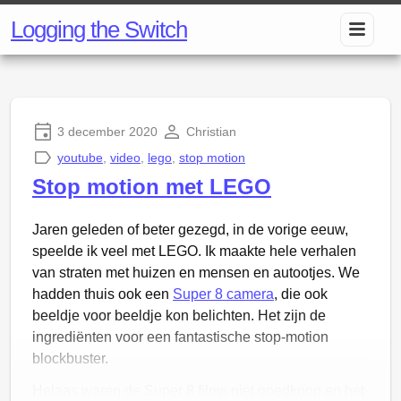
Logging the Switch
3 december 2020
Christian
youtube
,
video
,
lego
,
stop motion
Stop motion met LEGO
Jaren geleden of beter gezegd, in de vorige eeuw,
speelde ik veel met LEGO. Ik maakte hele verhalen
van straten met huizen en mensen en autootjes. We
hadden thuis ook een
Super 8 camera
, die ook
beeldje voor beeldje kon belichten. Het zijn de
ingrediënten voor een fantastische stop-motion
blockbuster.
Helaas waren de Super 8 films niet goedkoop en het