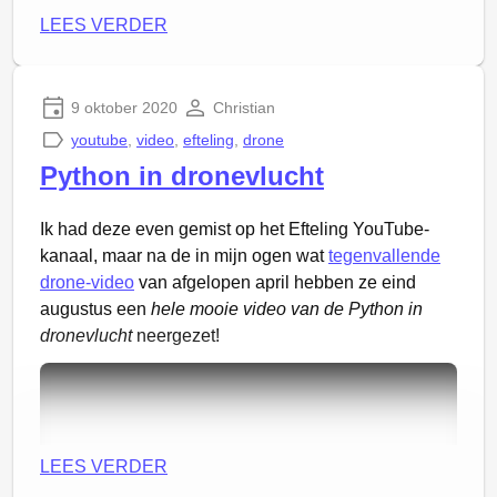
ontwikkelen werd begin jaren 90 ook al lastiger. Die
LEES VERDER
filmcarrière is dus aan mij voorbij gegaan.
Zo fijn dat de huidige generatie zich daar geen
zorgen meer over hoeft te maken en gewoon lekker
9 oktober 2020
Christian
kan creëren met alle digitale hulpmiddelen in één
youtube
,
video
,
efteling
,
drone
enkel apparaat. Ontzettend leuk!
Python in dronevlucht
De Spokende School
Ik had deze even gemist op het Efteling YouTube-
kanaal, maar na de in mijn ogen wat
tegenvallende
Jasper heeft deze film helemaal zelf gemaakt:
drone-video
van afgelopen april hebben ze eind
augustus een
hele mooie video van de Python in
dronevlucht
neergezet!
LEES VERDER