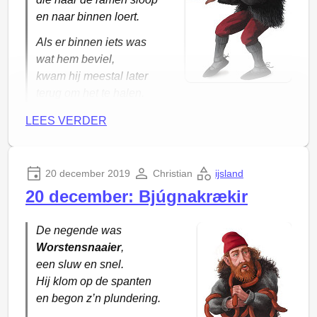
machines in het netwerk, bijvoorbeeld met VNC,
en naar binnen loert.
Screen Sharing of Remote Desktop naar je andere
Als er binnen iets was
computer.
wat hem beviel,
Ik heb een laptop genaamd
Skaftafell
en een desktop
kwam hij meestal later
genaamd
Þingvellir
. Die namen zijn in te stellen in de
terug om het te halen.
“Sharing” Preferences of “Delen” Voorkeuren van
LEES VERDER
macOS, zie hieronder. Een soortgelijk scherm is er
ook in Windows.
20 december 2019
Christian
ijsland
20 december: Bjúgnakrækir
De negende was
Worstensnaaier
,
een sluw en snel.
Hij klom op de spanten
en begon z’n plundering.