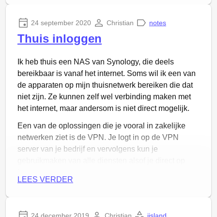
24 september 2020
Christian
notes
Het Spooklab
Thuis inloggen
En ik heb Noud wat geholpen met deze:
Ik heb thuis een NAS van Synology, die deels
bereikbaar is vanaf het internet. Soms wil ik een van
de apparaten op mijn thuisnetwerk bereiken die dat
niet zijn. Ze kunnen zelf wel verbinding maken met
het internet, maar andersom is niet direct mogelijk.
Een van de oplossingen die je vooral in zakelijke
netwerken ziet is de VPN. Je logt in op de VPN
server van je bedrijf en vervolgens kun je
gebruikmaken van alle diensten alsof je direct op
kantoor met het interne netwerk bent verbonden.
LEES VERDER
Voor de thuisgebruiker is dat niet altijd een optie.
Niet alle (routers van) providers laten de benodigde
protocollen zomaar door en de configuratie is ook
24 december 2019
Christian
ijsland