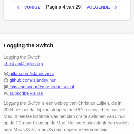
keyboard_arrow_left
keyboard_arrow_right
Pagina 4 van 29
VORIGE
VOLGENDE
Logging the Switch
Logging the Switch
christian@luijten.org
gitlab.com/islandsvinur
github.com/islandsvinur
@islandsvinur@mastodon.social
subscribe via rss
Logging the Switch
is een weblog van Christian Luijten, die in
2004 besloot dat hij zou stoppen met PCs en switchen naar de
Mac. In eerste instantie was het plan om te switchen van Linux
op de PC naar Linux op de Mac. Het werd uiteindelijk een switch
naar Mac OS X / macOS naar opperste tevredenheid.