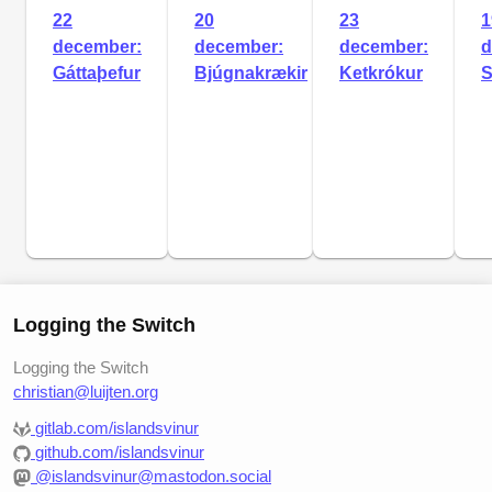
22
20
23
1
december:
december:
december:
d
Gáttaþefur
Bjúgnakrækir
Ketkrókur
S
Logging the Switch
Logging the Switch
christian@luijten.org
gitlab.com/islandsvinur
github.com/islandsvinur
@islandsvinur@mastodon.social