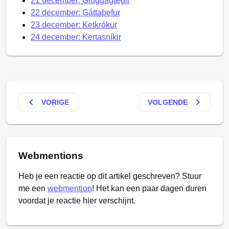
21 december: Gluggagægir
22 december: Gáttaþefur
23 december: Ketkrókur
24 december: Kertasníkir
keyboard_arrow_left
keyboard_arrow_right
VORIGE
VOLGENDE
Webmentions
Heb je een reactie op dit artikel geschreven? Stuur
me een
webmention
! Het kan een paar dagen duren
voordat je reactie hier verschijnt.