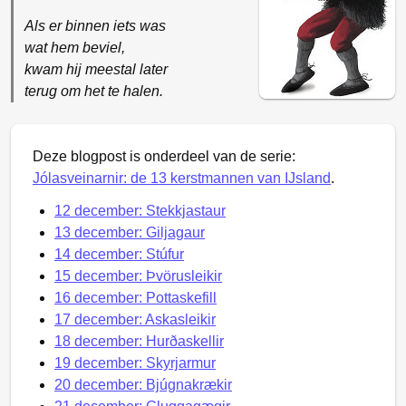
Als er binnen iets was
wat hem beviel,
kwam hij meestal later
terug om het te halen.
Deze blogpost is onderdeel van de serie:
Jólasveinarnir: de 13 kerstmannen van IJsland
.
12 december: Stekkjastaur
13 december: Giljagaur
14 december: Stúfur
15 december: Þvörusleikir
16 december: Pottaskefill
17 december: Askasleikir
18 december: Hurðaskellir
19 december: Skyrjarmur
20 december: Bjúgnakrækir