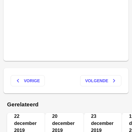
keyboard_arrow_left
keyboard_arrow_right
VORIGE
VOLGENDE
Gerelateerd
22
20
23
1
december
december
december
d
2019
2019
2019
2