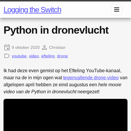
Logging the Switch
Python in dronevlucht
9 oktober 2020
Christian
youtube
,
video
,
efteling
,
drone
Ik had deze even gemist op het Efteling YouTube-kanaal,
maar na de in mijn ogen wat
tegenvallende drone-video
van
afgelopen april hebben ze eind augustus een
hele mooie
video van de Python in dronevlucht
neergezet!