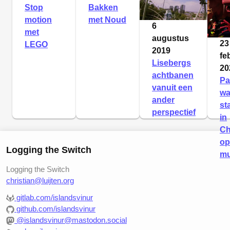
Stop
Bakken
motion
met Noud
6
met
augustus
23
LEGO
2019
fe
Lisebergs
20
achtbanen
Pa
vanuit een
wa
ander
st
perspectief
in
Ch
op
Logging the Switch
mu
Logging the Switch
christian@luijten.org
gitlab.com/islandsvinur
github.com/islandsvinur
@islandsvinur@mastodon.social