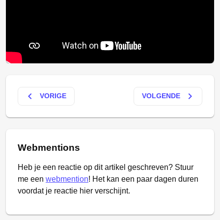
keyboard_arrow_left
keyboard_arrow_right
VORIGE
VOLGENDE
Webmentions
Heb je een reactie op dit artikel geschreven? Stuur
me een
webmention
! Het kan een paar dagen duren
voordat je reactie hier verschijnt.