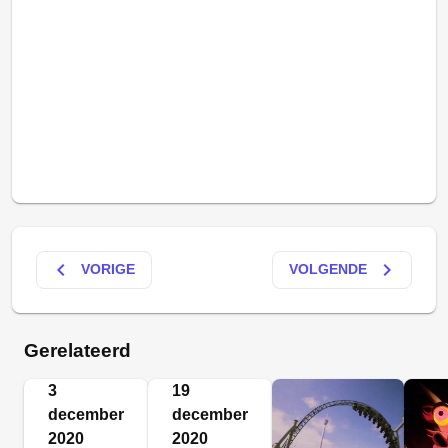
keyboard_arrow_left
keyboard_arrow_right
VORIGE
VOLGENDE
Gerelateerd
3
19
december
december
2020
2020