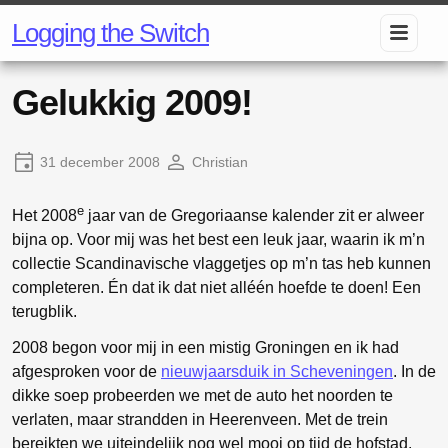
Logging the Switch
Gelukkig 2009!
31 december 2008
Christian
e
Het 2008
jaar van de Gregoriaanse kalender zit er alweer
bijna op. Voor mij was het best een leuk jaar, waarin ik m’n
collectie Scandinavische vlaggetjes op m’n tas heb kunnen
completeren. Én dat ik dat niet alléén hoefde te doen! Een
terugblik.
2008 begon voor mij in een mistig Groningen en ik had
afgesproken voor de
nieuwjaarsduik in Scheveningen
. In de
dikke soep probeerden we met de auto het noorden te
verlaten, maar strandden in Heerenveen. Met de trein
bereikten we uiteindelijk nog wel mooi op tijd de hofstad.