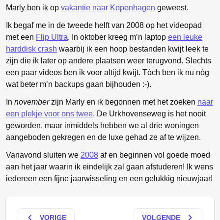
Marly ben ik op
vakantie naar Kopenhagen
geweest.
Ik begaf me in de tweede helft van 2008 op het videopad
met een
Flip Ultra
. In oktober kreeg m’n laptop
een leuke
harddisk crash
waarbij ik een hoop bestanden kwijt leek te
zijn die ik later op andere plaatsen weer terugvond. Slechts
een paar videos ben ik voor altijd kwijt. Tóch ben ik nu nóg
wat beter m’n backups gaan bijhouden :-).
In
november
zijn Marly en ik begonnen met het zoeken
naar
een plekje voor ons twee
. De Urkhovenseweg is het nooit
geworden, maar inmiddels hebben we al drie woningen
aangeboden gekregen en de luxe gehad ze af te wijzen.
Vanavond sluiten we
2008
af en beginnen vol goede moed
aan het jaar waarin ik eindelijk zal gaan afstuderen! Ik wens
iedereen een fijne jaarwisseling en een gelukkig nieuwjaar!
keyboard_arrow_left
keyboard_arrow_right
VORIGE
VOLGENDE