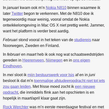
In
januari
kwam ook m’n
Nokia N810
binnen waarmee ik
later
Twitter
begon te verkennen. Met de N810 doe ik
tegenwoordig maar weinig, vooral omdat de Nokia
ontwikkelomgeving in Mac OS X niet prettig werkt. Jammer,
want het platform is verder best aardig.
Februari
stond vooral in het teken van de
studiereis
naar
Noorwegen, Zweden en Finland.
In
februari
en
maart
heb ik ook nog wat schaatswedstrijden
gereden in
Heerenveen
,
Nijmegen
en in
ons eigen
Eindhoven
.
In
mei
sloot ik
mijn bestuurswerk voor Isis
af en in
juni
besloot ik dat m’n
toenmalige afstudeeropdracht niet tot iets
zou gaan leiden
. Met frisse moed zocht ik
een nieuwe
opdracht
, die inmiddels flink aan het opschieten is en
hopelijk in maart/april klaar gaat zijn.
Rock Werchter
was m’n eerste meerdaagse festival en met