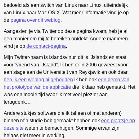
bedoeld als een switch van Linux naar Linux, uiteindelijk
van Linux naar Mac OS X. Wat meer informatie vind je op
de
pagina over dit weblog
.
Aangezien je via Twitter op deze pagina kwam, heb je al
een manier om mij te bereiken ontdekt. Andere manieren
vind je op
de contact-pagina
.
Mijn Twitter-naam is íslandsvinur, dit is IJslands en staat
voor “vriend van IJsland”. Ik ben er in 2006 geweest voor
een stage aan de Universiteit van Reykjavík en ook daar
heb ik een weblog bijgehouden
Ik heb ook
een demo van
het prototype van de applicatie
die ik daar heb gemaakt. Het
was een mooie tijd waar ik met veel plezier aan
terugdenk…
Andere stukjes software die ik (alleen of met anderen)
binnen m’n studie heb gemaakt hebben ook
een plaatsje op
deze site
weten te bemachtigen. Sommige ervan zijn
helaas niet meer in werking.