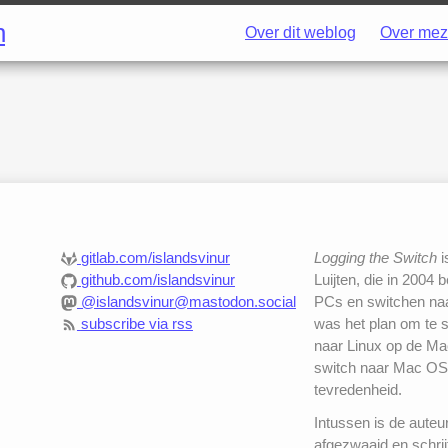
h
Over dit weblog
Over mez
gitlab.com/islandsvinur
Logging the Switch
i
github.com/islandsvinur
Luijten, die in 2004 
@islandsvinur@mastodon.social
PCs en switchen naar
subscribe via rss
was het plan om te 
naar Linux op de Mac
switch naar Mac OS
tevredenheid.
Intussen is de auteu
afgezwaaid en schrij