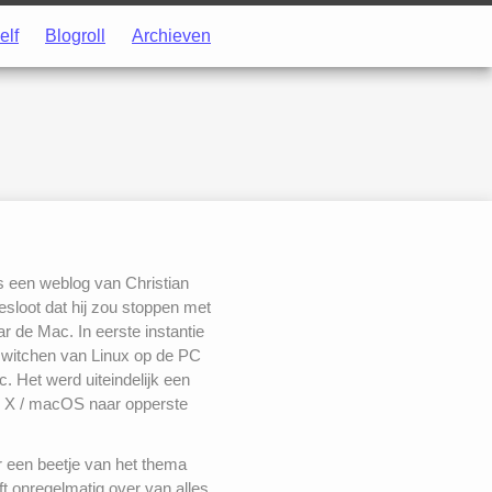
elf
Blogroll
Archieven
s een weblog van Christian
besloot dat hij zou stoppen met
 de Mac. In eerste instantie
switchen van Linux op de PC
. Het werd uiteindelijk een
 X / macOS naar opperste
r een beetje van het thema
ft onregelmatig over van alles