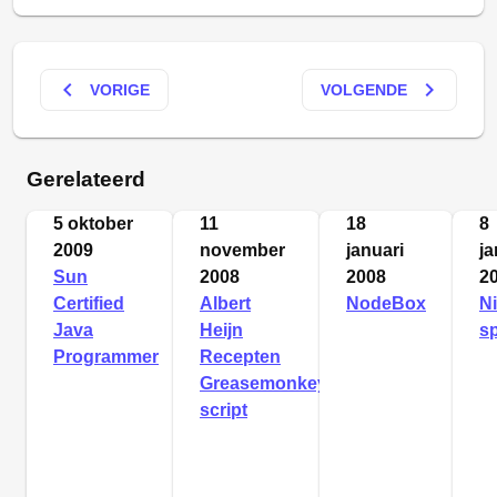
keyboard_arrow_left
keyboard_arrow_right
VORIGE
VOLGENDE
Gerelateerd
5 oktober
11
18
8
2009
november
januari
ja
Sun
2008
2008
2
Certified
Albert
NodeBox
N
Java
Heijn
sp
Programmer
Recepten
Greasemonkey-
script