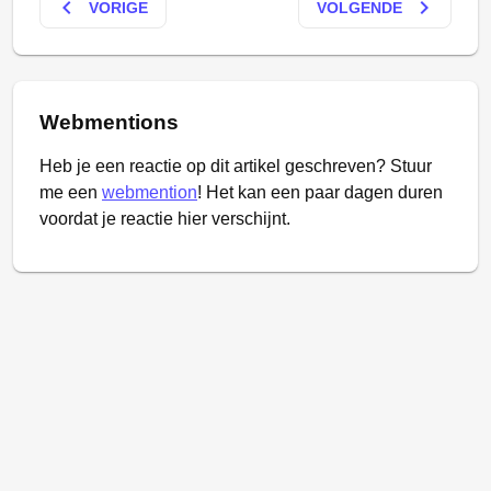
keyboard_arrow_left
keyboard_arrow_right
VORIGE
VOLGENDE
Webmentions
Heb je een reactie op dit artikel geschreven? Stuur
me een
webmention
! Het kan een paar dagen duren
voordat je reactie hier verschijnt.