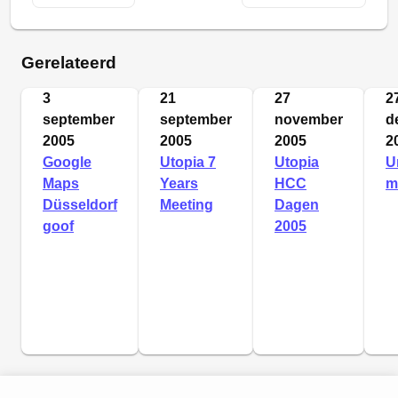
Gerelateerd
3
21
27
2
september
september
november
d
2005
2005
2005
2
Google
Utopia 7
Utopia
U
Maps
Years
HCC
m
Düsseldorf
Meeting
Dagen
goof
2005