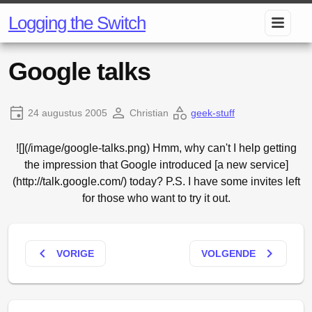
Logging the Switch
Google talks
24 augustus 2005
Christian
geek-stuff
![](/image/google-talks.png) Hmm, why can't I help getting
the impression that Google introduced [a new service]
(http://talk.google.com/) today? P.S. I have some invites left
for those who want to try it out.
keyboard_arrow_left
keyboard_arrow_right
VORIGE
VOLGENDE