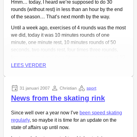
12.49,88
12.41,69
is set by Sven Kramer, so I’m only
Hmm… today, I heard we’re supposed to do 30
about twice as slow as him ;-)
rounds (without rest) in less than an hour by the end
of the season… That’s next month by the way.
Last week on
Monday
and
Tuesday
by the way was
the yearly
Isis
tournament where I played
Until a week ago, exercises of 4 rounds was the most
photographer (see the links).
we did, today it was 10 minutes rounds of one
minute, one minute rest, 10 minutes rounds of 50
seconds, two rounds rest, four times three rounds,
two rounds rest and then fifteen minutes rounds of 50
seconds.
LEES VERDER
The nice thing is that I feel my technique improving
by the round. This higher group certainly was a good
31 januari 2007
Christian
sport
choice.
News from the skating rink
Since well over a year now I’ve
been speed skating
regularly
, so maybe it is time for an update on the
state of affairs up until now.