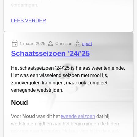
vorderingen.
Helaas moeten we nu wel weer tot eind oktober
LEES VERDER
wachten…
Joris
1 maart 2025
Christian
sport
Joris heeft bij de ECG-RSNL-Pokal de derde plek
Schaatsseizoen '24/'25
weten te bereiken. Daarnaast heeft hij de prijs voor
“Doorzettertje van het jaar” bij de RSNL
Het schaatsseizoen ‘24/’25 is helaas weer ten einde.
Jeugdschaatsvaardigheid gewonnen en óók nog
Het was een wisselend seizoen met mooi ijs,
eens de grootste verbetering bij de jongens
zonovergoten trainingen, maar ook compleet
neergezet met een 25% snellere tijd dan vorig jaar!
verregende wedstrijden.
Lekker bezig.
Noud
Datum
Wedstrijd
Voor
Noud
was dit het
tweede seizoen
dat hij
PRs seizoen 2024-2025
wedstrijden rijdt en aan het begin gingen de tijden
ook nog naar beneden. Helaas ving hij in de week