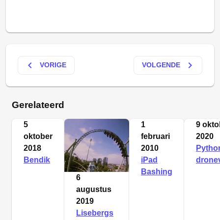
keyboard_arrow_left
keyboard_arrow_right
VORIGE
VOLGENDE
Gerelateerd
5
1
9 okto
oktober
februari
2020
2018
2010
Python
Bendik
iPad
drone
Bashing
6
augustus
2019
Lisebergs