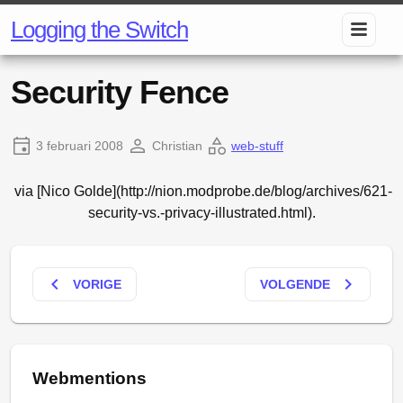
Logging the Switch
Security Fence
3 februari 2008
Christian
web-stuff
via [Nico Golde](http://nion.modprobe.de/blog/archives/621-
security-vs.-privacy-illustrated.html).
keyboard_arrow_left
keyboard_arrow_right
VORIGE
VOLGENDE
Webmentions