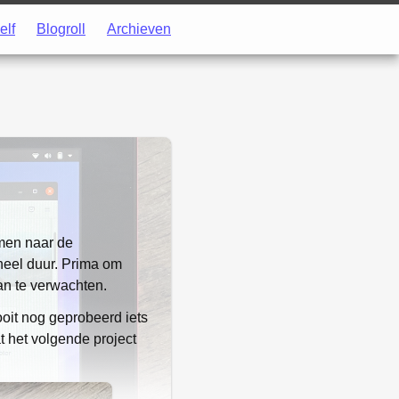
elf
Blogroll
Archieven
en naar de
 heel duur. Prima om
an te verwachten.
 ooit nog geprobeerd iets
t het volgende project