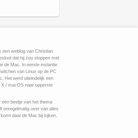
s gaat. Dat is nog niet
s een weblog van Christian
holm-syndroom. Het is
oten niet beschikbaar.
besloot dat hij zou stoppen met
tijd met een laptop op
 de Mac. In eerste instantie
ijk alleen bedoeld is
features wel weten te
switchen van Linux op de PC
ls je telefoon, maar er
. Het werd uiteindelijk een
 X / macOS naar opperste
k nodig zal gaan
erkt prima.
r een beetje van het thema
4 nog in de
ft onregelmatig over van alles
n, de enige andere op
komt daar de Mac bij kijken.
e
Intel Atom Z3735F
die