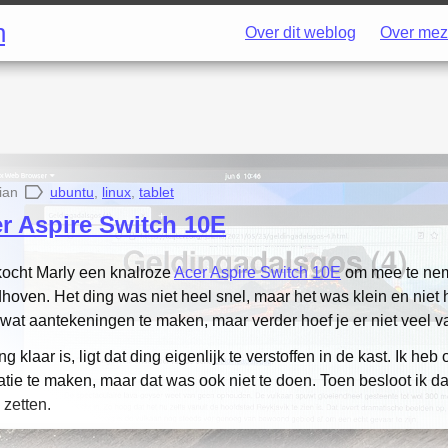
h
Over dit weblog
Over mez
ian
ubuntu
,
linux
,
tablet
r Aspire Switch 10E
kocht Marly een knalroze
Acer Aspire Switch 10E
om mee te nem
dhoven. Het ding was niet heel snel, maar het was klein en niet
n wat aantekeningen te maken, maar verder hoef je er niet veel v
 klaar is, ligt dat ding eigenlijk te verstoffen in de kast. Ik heb
tie te maken, maar dat was ook niet te doen. Toen besloot ik da
 zetten.