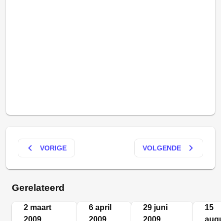
keyboard_arrow_left
keyboard_arrow_right
VORIGE
VOLGENDE
Gerelateerd
2 maart
6 april
29 juni
15
2009
2009
2009
aug