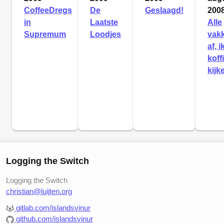
CoffeeDregs
De
Geslaagd!
200
in
Laatste
Alle
Supremum
Loodjes
vak
af, i
koff
kijk
Logging the Switch
Logging the Switch
christian@luijten.org
gitlab.com/islandsvinur
github.com/islandsvinur