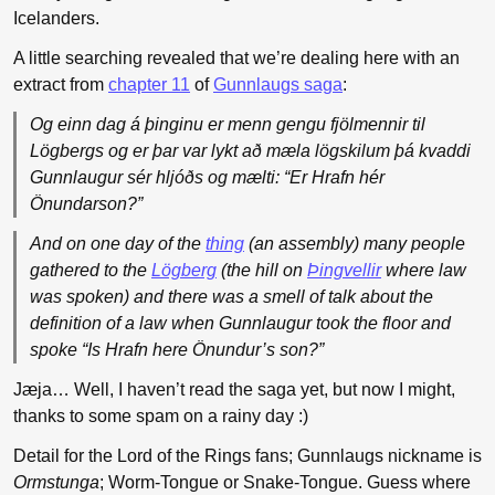
Icelanders.
A little searching revealed that we’re dealing here with an
extract from
chapter 11
of
Gunnlaugs saga
:
Og einn dag á þinginu er menn gengu fjölmennir til
Lögbergs og er þar var lykt að mæla lögskilum þá kvaddi
Gunnlaugur sér hljóðs og mælti: “Er Hrafn hér
Önundarson?”
And on one day of the
thing
(an assembly) many people
gathered to the
Lögberg
(the hill on
Þingvellir
where law
was spoken) and there was a smell of talk about the
definition of a law when Gunnlaugur took the floor and
spoke “Is Hrafn here Önundur’s son?”
Jæja… Well, I haven’t read the saga yet, but now I might,
thanks to some spam on a rainy day :)
Detail for the Lord of the Rings fans; Gunnlaugs nickname is
Ormstunga
; Worm-Tongue or Snake-Tongue. Guess where