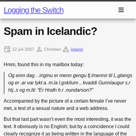
Logging the Switch
Spam in Icelandic?
12 juli 2007
Christian
ijsland
Hmm, found this in my mailbox today:
Og einn dag . .inginu er menn gengu fj.lmennir til L.gbergs
og er .ar var lykt a. m.la l.gskilum .. kvaddi Gunnlaugur s.r
hlj..s og m.lti: “Er Hrafn h.r .nundarson?”
Accompanied by the picture of a certain female I’ve never
met, a text of a sexual nature and a web address.
But that last part wasn’t even the most interesting, it was the
text. It obviously is no English; but by a coincidence I could
clearly recognize it as being written in the language of the