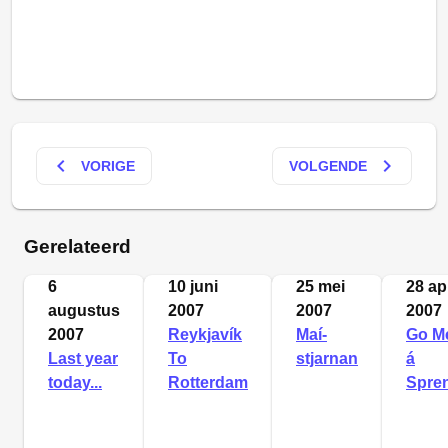
keyboard_arrow_left
keyboard_arrow_right
VORIGE
VOLGENDE
Gerelateerd
6
10 juni
25 mei
28 apr
augustus
2007
2007
2007
2007
Reykjavík
Maí­
Go M
Last year
To
stjarnan
á
today...
Rotterdam
Spre