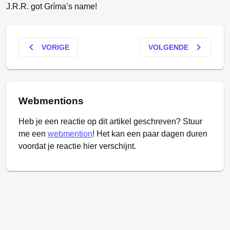
J.R.R. got Gríma’s name!
keyboard_arrow_left
keyboard_arrow_right
VORIGE
VOLGENDE
Webmentions
Heb je een reactie op dit artikel geschreven? Stuur
me een
webmention
! Het kan een paar dagen duren
voordat je reactie hier verschijnt.