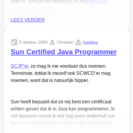
alles in Tomcat kan deployen en nog
een paar
andere nuttige feitjes
.
LEES VERDER
5 oktober 2009
Christian
hacking
Sun Certified Java Programmer
In het kader van
SCJP’er
, zo mag ik me voortaan dus noemen.
Tenminste, totdat ik mezelf ook SCWCD’er mag
noemen, want dat is natuurlijk hipper.
“leer elk jaar een nieuwe programmeertaal” denk ik
dat 2009 hiermee voor mij het Java-jaar was.
Sun heeft bepaald dat ze mij best een certificaat
wilden geven dat ik in Java kan programmeren. In
In 2010 ga ik mij wagen aan het illustere Objective-
ruil daarvoor moest ik wel nog even anderhalf uur
C, de taal achter Mac OS X applicaties en iPhone
door wat vragen klikken en de juiste antwoorden
apps. Eens zien hoe me dat vergaat.
geven.