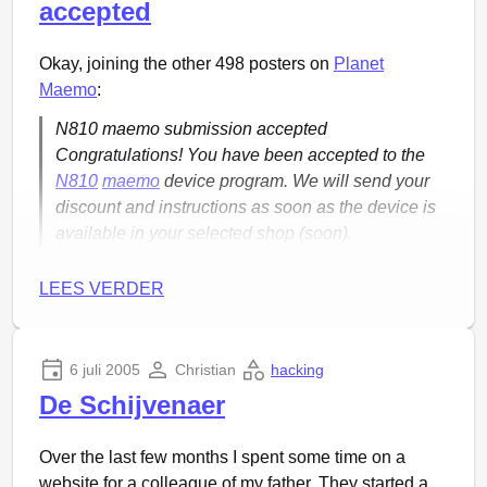
accepted
dus ook iedereen die dit ding in Nederland in de
winkel koopt)! Ach ja, alles went, dus hopelijk dit ook.
Okay, joining the other 498 posters on
Planet
Maemo
:
N810 maemo submission accepted
Congratulations! You have been accepted to the
N810
maemo
device program. We will send your
discount and instructions as soon as the device is
available in your selected shop (soon).
Wheeee! Let’s find out how the N810 tastes with an
LEES VERDER
Apple…
6 juli 2005
Christian
hacking
De Schijvenaer
Over the last few months I spent some time on a
website for a colleague of my father. They started a