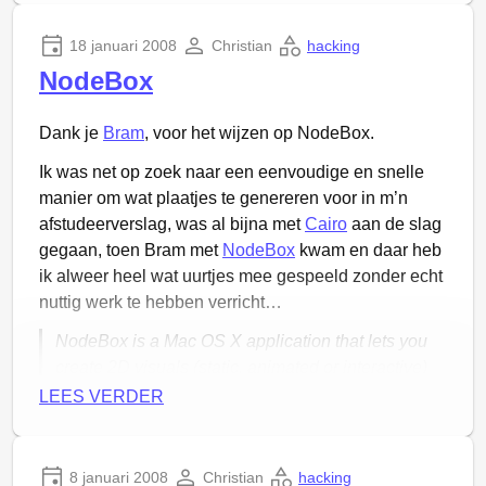
Met het
ah-
18 januari 2008
Christian
hacking
NodeBox
Dank je
Bram
, voor het wijzen op NodeBox.
recipe
Greasemonkey-script
kan je je browser dit
laten fixen en dan krijg je gewoon de snelcode weer
Ik was net op zoek naar een eenvoudige en snelle
op je scherm te zien.
manier om wat plaatjes te genereren voor in m’n
afstudeerverslag, was al bijna met
Cairo
aan de slag
gegaan, toen Bram met
NodeBox
kwam en daar heb
ik alweer heel wat uurtjes mee gespeeld zonder echt
nuttig werk te hebben verricht…
NodeBox is a Mac OS X application that lets you
create 2D visuals (static, animated or interactive)
using Python programming code and export them
LEES VERDER
as a PDF, an image or a Quicktime movie.
NodeBox is free and well-documented.
8 januari 2008
Christian
hacking
Wiskunde
ziet er soms best gaaf uit
!