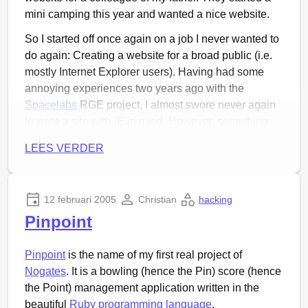
mini camping this year and wanted a nice website.
So I started off once again on a job I never wanted to
do again: Creating a website for a broad public (i.e.
mostly Internet Explorer users). Having had some
annoying experiences two years ago with the
Spacelabs
RGE project, I almost swore never again
to write a site with IE in mind. However, something
changed in the last two years. It was not the browser,
LEES VERDER
it was not the XHTML and CSS standards, it was me.
Two years ago terms like “semantic HTML” were
mostly unknown to me and sites were written in some
12 februari 2005
Christian
hacking
form of XHTML abusing the beautiful table-tag.
Pinpoint
Enter 2004 and the
CSS Zen Garden
which is a site
demonstrating the possibilities of what can be
Pinpoint
is the name of my first real project of
achieved visually through CSS. The site exists in a
Nogates
. It is a bowling (hence the Pin) score (hence
multitude of CSS files, but only one single XHTML
the Point) management application written in the
file, which is exactly the same for every single
beautiful
Ruby programming language
.