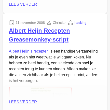
Maar nu eerst even de overwinning vieren :-)
LEES VERDER
Inmiddels ben ik dus al aan
SCWCD: Sun Certified
Web Component Developer
begonnen, waarin het
draait om Servlets, JSPs, Containers, Filters en hoe
11 november 2008
Christian
hacking
die componenten samenwerken in een webserver.
Albert Heijn Recepten
Greasemonkey-script
Albert Heijn’s recepten
is een handige verzameling
als je even niet weet wat je wilt gaan koken. Nu
hebben ze heel handig, een snelcode om snel je
recepten terug te kunnen vinden. Alleen maken ze
die alleen zichtbaar als je het recept uitprint, anders
is het verborgen.
LEES VERDER