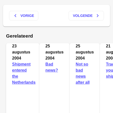
keyboard_arrow_left
keyboard_arrow_right
VORIGE
VOLGENDE
Gerelateerd
23
25
25
21
augustus
augustus
augustus
aug
2004
2004
2004
200
Shipment
Bad
Not so
Tra
entered
news?
bad
you
the
news
shi
Netherlands
after all