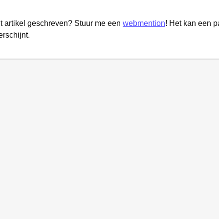
it artikel geschreven? Stuur me een
webmention
! Het kan een 
erschijnt.