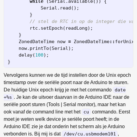
while
(
Serial
.
available
())
{
Serial
.
read
();
}
// stel de RTC in op de integer die van
rtc
.
setEpoch
(
readLong
);
}
ZonedDateTime
now
=
ZonedDateTime
::
forUnixS
now
.
printTo
(
Serial
);
delay
(
100
);
}
Vervolgens kunnen we de tijd instellen door de Unix epoch
timestamp over de seriële poort naar de Arduino te sturen.
De huidige Unix epoch krijg je met het commando
date
+%s
. Je kan de uitvoer daarvan in de Arduino IDE naar de
seriële poort sturen (Tools | Serial monitor), maar het kan
ook vanaf de command line met het
cu
commando. Eerst
moet je weten welk device je seriële poort heeft; in de
Arduino IDE zie je dat onderin het scherm als je Arduino
verbonden is. Bij mij is dat
/dev/cu.usbmodem101
,