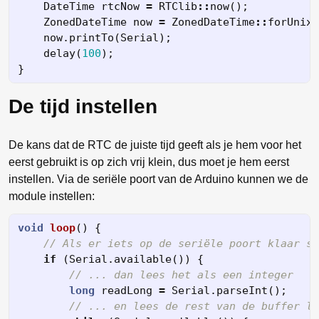
DateTime
rtcNow
=
RTClib
::
now
();
ZonedDateTime
now
=
ZonedDateTime
::
forUnixS
now
.
printTo
(
Serial
);
delay
(
100
);
}
De tijd instellen
De kans dat de RTC de juiste tijd geeft als je hem voor het
eerst gebruikt is op zich vrij klein, dus moet je hem eerst
instellen. Via de seriële poort van de Arduino kunnen we de
module instellen:
void
loop
()
{
// Als er iets op de seriële poort klaar st
if
(
Serial
.
available
())
{
// ... dan lees het als een integer
long
readLong
=
Serial
.
parseInt
();
// ... en lees de rest van de buffer le