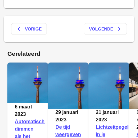
keyboard_arrow_left
keyboard_arrow_right
VORIGE
VOLGENDE
Gerelateerd
6 maart
29 januari
21 januari
2023
2023
2023
Automatisch
De tijd
Lichtzeitpegel
dimmen
weergeven
in je
als het