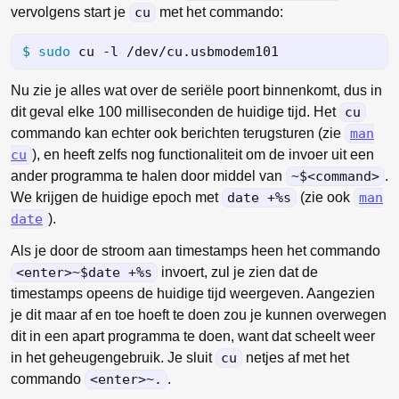
vervolgens start je
cu
met het commando:
$ 
sudo 
cu 
-l
Nu zie je alles wat over de seriële poort binnenkomt, dus in
dit geval elke 100 milliseconden de huidige tijd. Het
cu
commando kan echter ook berichten terugsturen (zie
man
cu
), en heeft zelfs nog functionaliteit om de invoer uit een
ander programma te halen door middel van
~$<command>
.
We krijgen de huidige epoch met
date +%s
(zie ook
man
date
).
Als je door de stroom aan timestamps heen het commando
<enter>~$date +%s
invoert, zul je zien dat de
timestamps opeens de huidige tijd weergeven. Aangezien
je dit maar af en toe hoeft te doen zou je kunnen overwegen
dit in een apart programma te doen, want dat scheelt weer
in het geheugengebruik. Je sluit
cu
netjes af met het
commando
<enter>~.
.