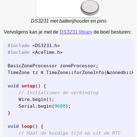
DS3231 met batterijhouder en pins
Vervolgens kan je met de
DS3231 library
de boel besturen:
#include
<DS3231.h>
#include
<AceTime.h>
BasicZoneProcessor
zoneProcessor
;
TimeZone
tz
=
TimeZone
::
forZoneInfo
(
&
zonedb
::
kZ
void
setup
()
{
// Initialiseer de verbinding
Wire
.
begin
();
Serial
.
begin
(
9600
);
}
void
loop
()
{
// Haal de huidige tijd op uit de RTC