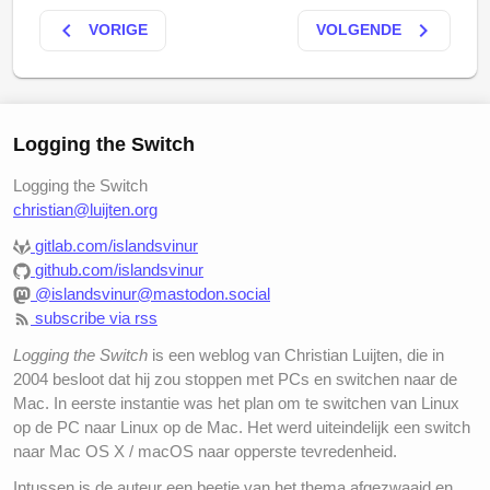
keyboard_arrow_left
keyboard_arrow_right
VORIGE
VOLGENDE
Logging the Switch
Logging the Switch
christian@luijten.org
gitlab.com/islandsvinur
github.com/islandsvinur
@islandsvinur@mastodon.social
subscribe via rss
Logging the Switch
is een weblog van Christian Luijten, die in
2004 besloot dat hij zou stoppen met PCs en switchen naar de
Mac. In eerste instantie was het plan om te switchen van Linux
op de PC naar Linux op de Mac. Het werd uiteindelijk een switch
naar Mac OS X / macOS naar opperste tevredenheid.
Intussen is de auteur een beetje van het thema afgezwaaid en