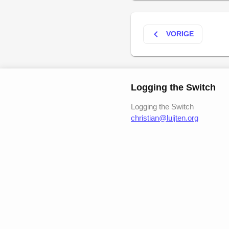
keyboard_arrow_left
VORIGE
Logging the Switch
Logging the Switch
christian@luijten.org