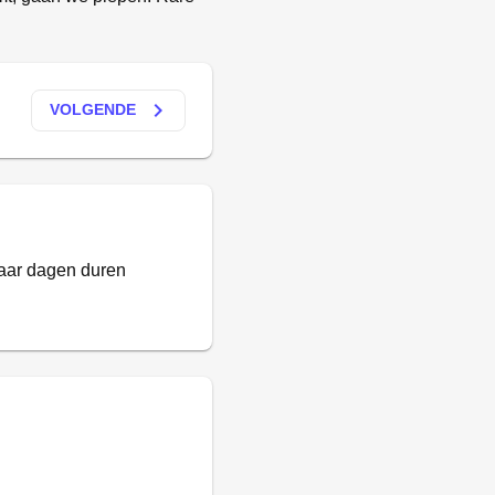
keyboard_arrow_right
VOLGENDE
paar dagen duren