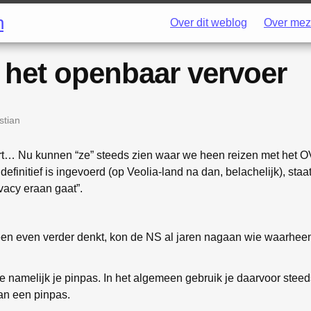
h
Over dit weblog
Over mez
n het openbaar vervoer
stian
rt… Nu kunnen “ze” steeds zien waar we heen reizen met het O
definitief is ingevoerd (op Veolia-land na dan, belachelijk), sta
vacy eraan gaat”.
leen even verder denkt, kon de NS al jaren nagaan wie waarheen
je namelijk je pinpas. In het algemeen gebruik je daarvoor stee
an een pinpas.