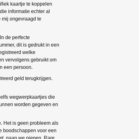
fiek kaartje te koppelen
ie informatie echter al
e mij ongevraagd te
In de perfecte
ummer, dit is gedrukt in een
registreerd welke
ten vervolgens gebruikt om
an een persoon.
reerd geld terugkrijgen.
zelfs wegwerpkaartjes die
 kunnen worden gegeven en
. Het is geen probleem als
nze boodschappen voor een
mt, gaan we piepen. Rare