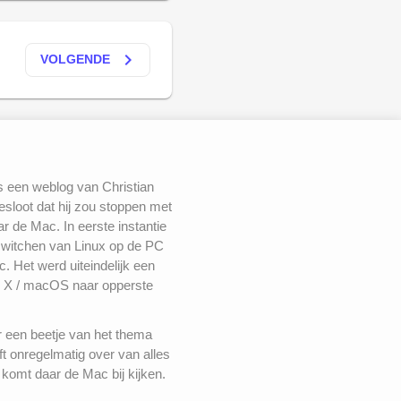
keyboard_arrow_right
VOLGENDE
s een weblog van Christian
besloot dat hij zou stoppen met
 de Mac. In eerste instantie
switchen van Linux op de PC
. Het werd uiteindelijk een
 X / macOS naar opperste
r een beetje van het thema
ft onregelmatig over van alles
komt daar de Mac bij kijken.