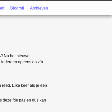
elf
Blogroll
Archieven
V! Nu het nieuwe
at iedereen opeens op z’n
 reed. Elke keer als je een
ds dezelfde pas en dus kan