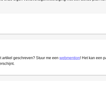
it artikel geschreven? Stuur me een
webmention
! Het kan een 
erschijnt.