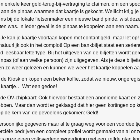
 enkele keer geld-terug-bij-vertraging te claimen, om een speci
n de pinpas waarmee dat kaartje is gekocht. Wellicht krijg je d
eens bij de lokale fietsenmaker een nieuwe band pinde, wist dez
jten was. In ieder geval is de pinpas te koppelen aan een naam.
e kan je kaartje voortaan kopen met contant geld, maar let op! 
tuurlijk ook in het complot! Op een bankbiljet staat een serien
 leesbaar lettertype. Bij het uitgeven van de biljetten wordt ge
pas (of aan welke persoon) zijn uitgegeven. Als je deze biljet
den ze weer gelezen en kunnen we weer het kaartje koppelen a
de Kiosk en kopen een beker koffie, zodat we nieuw, ongeregist
kaartje… Wat een gedoe!
de OV-chipkaart: Ook hiervoor bestaat een anonieme kaart en 
ebben. Maar dan wordt er geklaagd dat hier geen kortingen op
 op de kern van de gevoelens gekomen: Geld!
rsoonlijke gegevens maar al te graag weg voor een voordeeltje
rciële bedrijven een compleet profiel wordt gemaakt van al o
ens onze eigen volksvertegenwoordiging met een zelfde plan ko