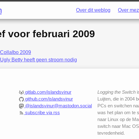
h
Over dit weblog
Over mez
ef voor
februari 2009
Collalbo 2009
Ugly Betty heeft geen stroom nodig
gitlab.com/islandsvinur
Logging the Switch
i
github.com/islandsvinur
Luijten, die in 2004 
@islandsvinur@mastodon.social
PCs en switchen naar
subscribe via rss
was het plan om te 
naar Linux op de Mac
switch naar Mac OS
tevredenheid.