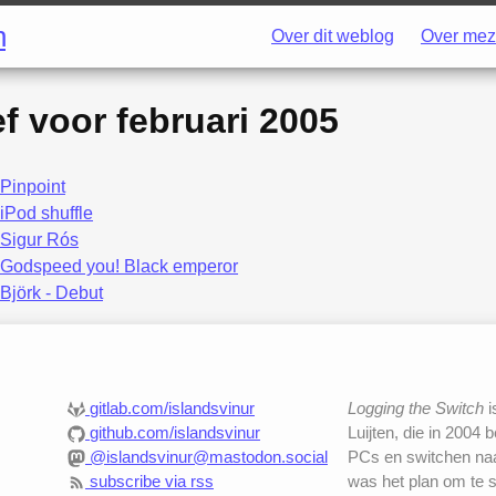
h
Over dit weblog
Over mez
ef voor
februari 2005
Pinpoint
iPod shuffle
Sigur Rós
Godspeed you! Black emperor
Björk - Debut
gitlab.com/islandsvinur
Logging the Switch
i
github.com/islandsvinur
Luijten, die in 2004 
@islandsvinur@mastodon.social
PCs en switchen naar
subscribe via rss
was het plan om te 