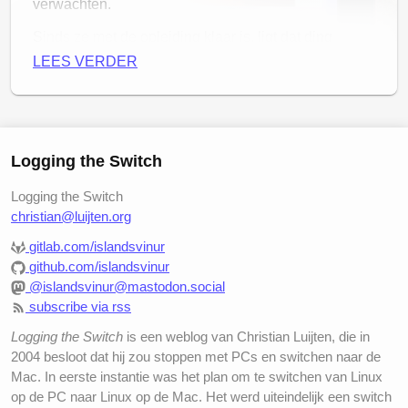
verwachten.
Sinds ze met de opleiding klaar is, ligt dat ding
eigenlijk te verstoffen in de kast. Ik heb ooit nog
LEES VERDER
geprobeerd iets van de Windows-installatie te
maken, maar dat was ook niet te doen. Toen besloot
ik dat het volgende project was om hier Linux op te
zetten.
Logging the Switch
Logging the Switch
christian@luijten.org
gitlab.com/islandsvinur
github.com/islandsvinur
@islandsvinur@mastodon.social
subscribe via rss
Logging the Switch
is een weblog van Christian Luijten, die in
2004 besloot dat hij zou stoppen met PCs en switchen naar de
Mac. In eerste instantie was het plan om te switchen van Linux
op de PC naar Linux op de Mac. Het werd uiteindelijk een switch