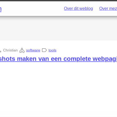
h
Over dit weblog
Over mez
Christian
software
tools
shots maken van een complete webpag