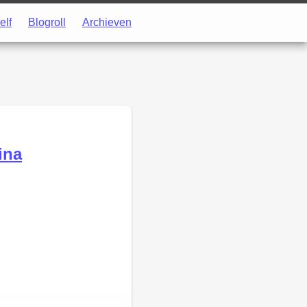
elf
Blogroll
Archieven
ina