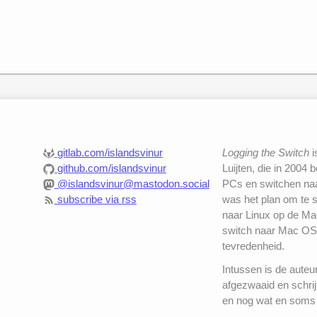
a
lifehacking.nl
:
gitlab.com/islandsvinur
Logging the Switch
i
github.com/islandsvinur
Luijten, die in 2004 
@islandsvinur@mastodon.social
PCs en switchen naar
subscribe via rss
was het plan om te 
naar Linux op de Mac
switch naar Mac OS
tevredenheid.
Intussen is de auteu
afgezwaaid en schrij
en nog wat en soms 