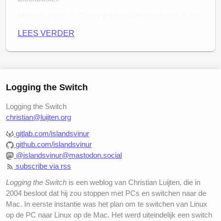
Helaas waren de Super 8 films niet goedkoop en het
ontwikkelen werd begin jaren 90 ook al lastiger. Die
LEES VERDER
filmcarrière is dus aan mij voorbij gegaan.
Zo fijn dat de huidige generatie zich daar geen
zorgen meer over hoeft te maken en gewoon lekker
kan creëren met alle digitale hulpmiddelen in één
Logging the Switch
enkel apparaat. Ontzettend leuk!
Logging the Switch
De Spokende School
christian@luijten.org
gitlab.com/islandsvinur
Jasper heeft deze film helemaal zelf gemaakt:
github.com/islandsvinur
@islandsvinur@mastodon.social
subscribe via rss
Logging the Switch
is een weblog van Christian Luijten, die in
2004 besloot dat hij zou stoppen met PCs en switchen naar de
Mac. In eerste instantie was het plan om te switchen van Linux
op de PC naar Linux op de Mac. Het werd uiteindelijk een switch