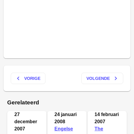
keyboard_arrow_left
keyboard_arrow_right
VORIGE
VOLGENDE
Gerelateerd
27
24 januari
14 februari
december
2008
2007
2007
Engelse
The