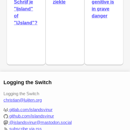
Schrijf je
ziekte
genitive is
"Ijsland"
in grave
of
danger
"Ĳsland"?
Logging the Switch
Logging the Switch
christian@luijten.org
gitlab.com/islandsvinur
github.com/islandsvinur
@islandsvinur@mastodon.social
subscribe via rss