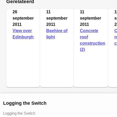
Gerelateerd
26
11
11
1
september
september
september
s
2011
2011
2011
2
View over
Beehive of
Concrete
C
Edinburgh
light
roof
r
construction
c
(2)
Logging the Switch
Logging the Switch