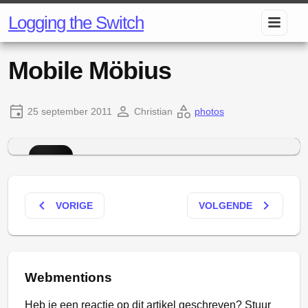
Logging the Switch
Mobile Möbius
25 september 2011
Christian
photos
keyboard_arrow_left
keyboard_arrow_right
VORIGE
VOLGENDE
Webmentions
Heb je een reactie op dit artikel geschreven? Stuur