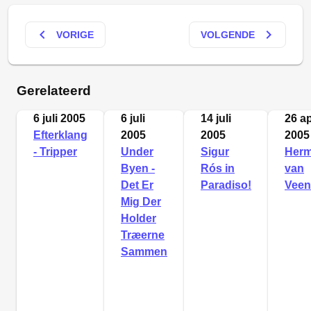
keyboard_arrow_left
keyboard_arrow_right
VORIGE
VOLGENDE
Gerelateerd
6 juli 2005
6 juli
14 juli
26 ap
Efterklang
2005
2005
2005
- Tripper
Under
Sigur
Her
Byen -
Rós in
van
Det Er
Paradiso!
Veen
Mig Der
Holder
Træerne
Sammen