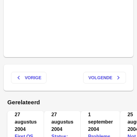
keyboard_arrow_left
keyboard_arrow_right
VORIGE
VOLGENDE
Gerelateerd
27
27
1
25
augustus
augustus
september
aug
2004
2004
2004
200
First OS
Status:
Problems
Not