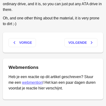
ordinary drive, and it is, so you can just put any ATA drive in
there.
Oh, and one other thing about the material, it is very prone
to dirt ;-)
keyboard_arrow_left
keyboard_arrow_right
VORIGE
VOLGENDE
Webmentions
Heb je een reactie op dit artikel geschreven? Stuur
me een
webmention
! Het kan een paar dagen duren
voordat je reactie hier verschijnt.