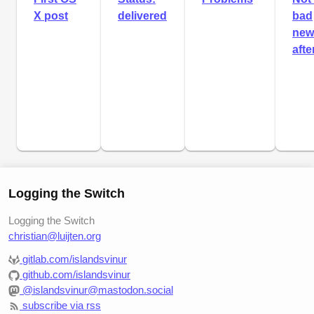
X post
delivered
bad
new
after
Logging the Switch
Logging the Switch
christian@luijten.org
gitlab.com/islandsvinur
github.com/islandsvinur
@islandsvinur@mastodon.social
subscribe via rss