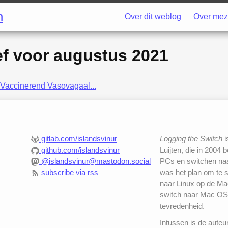
h
Over dit weblog
Over mez
ef voor
augustus 2021
Vaccinerend Vasovagaal...
gitlab.com/islandsvinur
Logging the Switch
i
github.com/islandsvinur
Luijten, die in 2004 
@islandsvinur@mastodon.social
PCs en switchen naar
subscribe via rss
was het plan om te 
naar Linux op de Mac
switch naar Mac OS
tevredenheid.
Intussen is de auteu