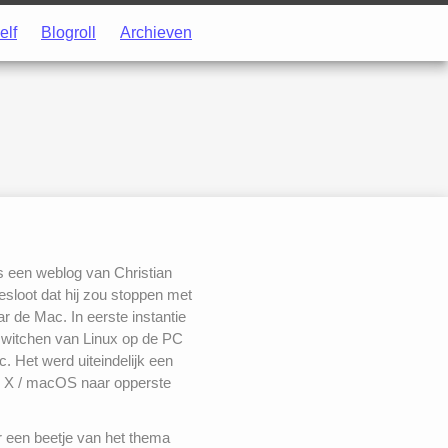
elf
Blogroll
Archieven
s een weblog van Christian
besloot dat hij zou stoppen met
 de Mac. In eerste instantie
switchen van Linux op de PC
. Het werd uiteindelijk een
 X / macOS naar opperste
r een beetje van het thema