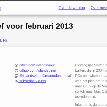
h
Over dit weblog
Over mez
ef voor
februari 2013
Eén
gitlab.com/islandsvinur
Logging the Switch
i
github.com/islandsvinur
Luijten, die in 2004 
@islandsvinur@mastodon.social
PCs en switchen naar
subscribe via rss
was het plan om te 
naar Linux op de Mac
switch naar Mac OS
tevredenheid.
Intussen is de auteu