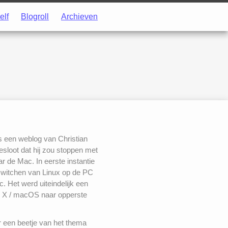
elf
Blogroll
Archieven
s een weblog van Christian
besloot dat hij zou stoppen met
 de Mac. In eerste instantie
switchen van Linux op de PC
. Het werd uiteindelijk een
 X / macOS naar opperste
r een beetje van het thema