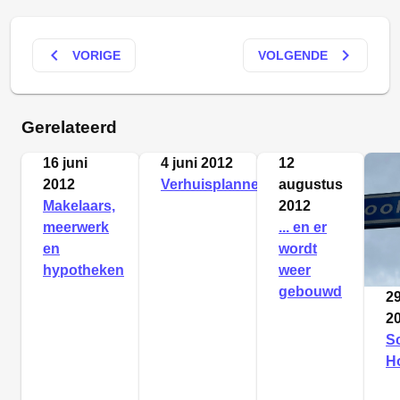
keyboard_arrow_left
keyboard_arrow_right
VORIGE
VOLGENDE
Gerelateerd
16 juni
4 juni 2012
12
2012
Verhuisplannen
augustus
Makelaars,
2012
meerwerk
... en er
en
wordt
hypotheken
weer
gebouwd
2
2
S
H