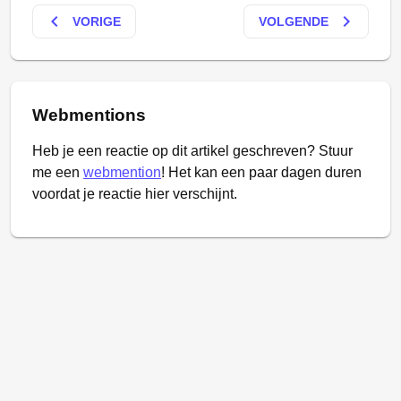
keyboard_arrow_left
keyboard_arrow_right
VORIGE
VOLGENDE
Webmentions
Heb je een reactie op dit artikel geschreven? Stuur
me een
webmention
! Het kan een paar dagen duren
voordat je reactie hier verschijnt.